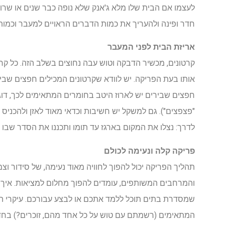
לעצמו אם הבית שלו מלא ג'אנק שלא נופה כבר שנים או שרוב
חדר ופינה ולהעריך את כמות הדברים הראויים למעבר וכמו
אריזת הבית לפני המעבר
קרטונים, מכשיר הדבקה וטוש עבה נחוצים בשלב הזה. כל קרטו
אותו בעת הפריקה. יש לוודא שקרטונים המכילים חפצים שביר
חפצים שבירים יש לארוז היטב בחומרים המתאימים לכך, דוגמ
"פצפצים"). גם למשקל יש חשיבות וכדאי מאוד לאזן ולהכניס 
לדרך: נצלו את המקום בארגז עד תומו ותכננו את הסדר שבו 
פריקה קלה ונעימה לכולם
תהליך הפריקה יכול להפוך לחוויה מאוד נעימה, של סידור 
והמרחבים המשותפים, עומדים להפוך מחלום למציאות. איך
שמסדרת בתים תוכל ללמד אתכם או לבצע עבורכם. עיקרי הת
המתאימים (רשמתם עם טוש על כל אחד מהם, זוכרים?) בחד