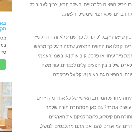
ו מכיל חפצים רלבנטיים. בשלב הבא, צריך לעבור כל
ת הדברים שלא רצוי שימשיכו הלאה…
באל
מקצ
ן שייארז יקבל "כותרת", כך שנדע לאיזה חדר לשייך
מסד
במקו
ים יקבלו את התווית הרצויה, שתזהיר על כך מראש.
סדר
ת נייר עיתון או פלסטיק בועות (או בשמו העממי
לארגז שילוב בין חפצים קלים לכבדים. עוד משהו
יונחו החפצים גם באופן שיקל על פריקתם.
וצמיחה מחדש. המרחב האישי של כל אחד מהדיירים
 עושים את זה? גם כאן מסתתרת תורה שלמה
ורה הם קיטלוג, כלומר למקם את הארגזים
רים המיועדים להם. אם אתם מתלבטים, למשל,