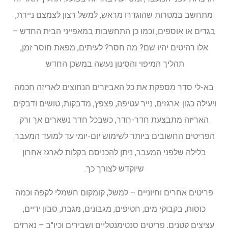
מתחשב במטרות שהוגדרו מראש, למשל רצון לצמצם ניירת,
בגדים או אוספים, וכמו כן התחשבות במאפייני הבית החדש –
אלו רהיטים יהיו שם? מה חסר? לעיתים, מפאת חוסר זמן,
תהליך המיפוי והסינון נעשה במשכן החדש.
בא-לי סדר מספקת את כל האביזרים הנחוצים לאריזה חכמה
ויעילה כגון: ארגזים, נייר עטיפה, פצפץ, מדבקות, טושים ודבקים.
האריזה מתבצעת חדר-חדר, כשבכל חדר נשארים אך ורק
הפריטים החשובים ביותר לשימוש יום-יומי עד למועד המעבר.
בלילה שלפני המעבר, ניתן להכניסם בקלות לארגז אחרון
שיוקדש לצורך כך.
פריטים אחרים וחיוניים – למשל, קומקום חשמלי לקפה וכמה
כוסות, בקבוקי מים, חטיפים, מגבונים, מגבת, סבון ידיים,
עציצים קטנים, פריטים סנטימנטליים ושבירים וכיו"ב – נארזים