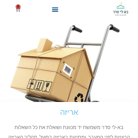
0
איך זה קורה
סודות הסדר
אריזה
בא-לי סדר משמשת יד מכוונת ושואלת את כל השאלות
הרצויות לפני המעבר, ומסייעת באריזה בפועל. תהליך האריזה