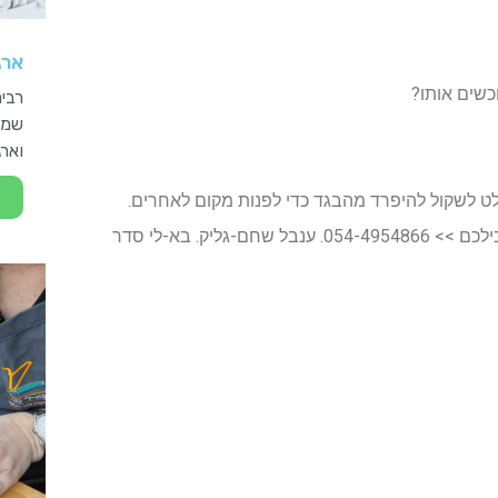
ארג
כשים אותו?
רבים
שמנ
וארג
ט לשקול להיפרד מהבגד כדי לפנות מקום לאחרים.
רוצים להתייעץ לגבי סידור ארון הבגדים שלכם? אני כאן בשבילכם >> 054-4954866. ענבל שחם-גליק. בא-לי סדר