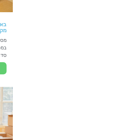
באל
מקצ
מסד
במקו
סדר