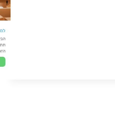
למה
הבית
תתמ
הזאת