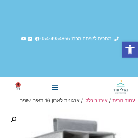
מחכים לשיחה מכם: 054-4954866
פתח סרגל נגישות
0
איך זה קורה
סודות הסדר
עמוד הבית
/
איבזור כללי
/ ארגונית לארון 16 תאים שונים