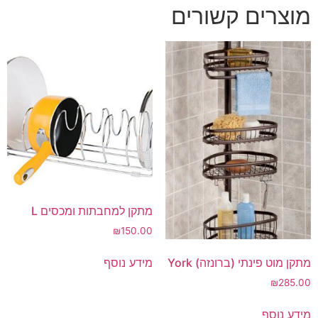
מוצרים קשורים
מתקן למחבתות ומכסים L
₪
150.00
מידע נוסף
מתקן מוט פינתי (ברונזה) York
₪
285.00
מידע נוסף