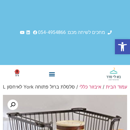
מחכים לשיחה מכם: 054-4954866
פתח סרגל נגישות
0
איך זה קורה
סודות הסדר
עמוד הבית
/
איבזור כללי
/ סלסלת ברזל פתוחה York לאיחסון L