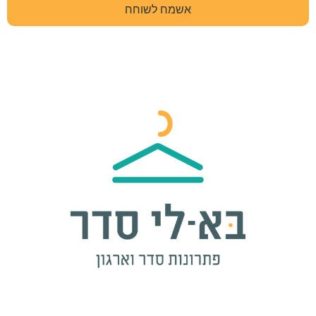
אשמח לשוחח