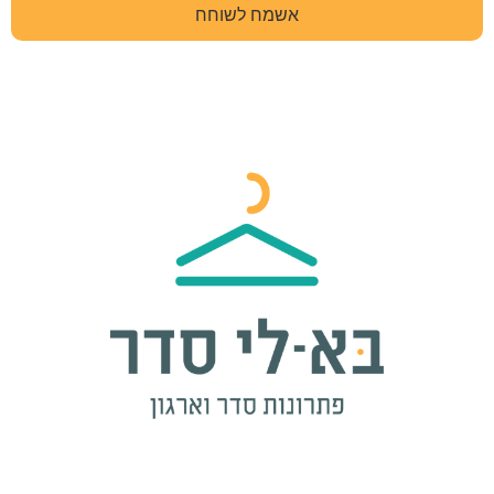
אשמח לשוחח